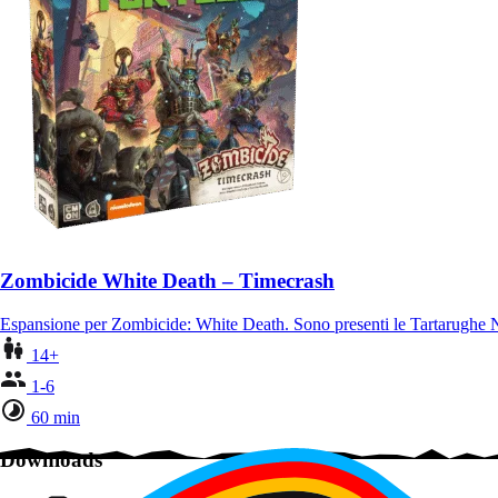
Zombicide White Death – Timecrash
Espansione per Zombicide: White Death. Sono presenti le Tartarughe Ni
14+
1-6
60 min
Downloads