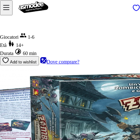
Home
Zombicide Friends And Foes
Giocatori
1-6
Età
14+
Durata
60 min
Dove comprare?
Add to wishlist