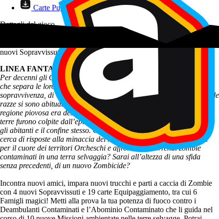
Carte Pugnale Pesante corrette
Dettagli del gioco
Espansione per Zombicide Green Horde e Black Plague. Introduce 4
nuovi Sopravvissuti, 19 carte Equipaggiamento…
LINEA FANTASY
Per decenni gli Orchi e gli uomini hanno violato la linea di confine
che separa le loro terre facendosi guerra a vicenda per questioni di
sopravvivenza, di vendetta, o per divertimento. Col tempo, entrambe le
razze si sono abituate a questi scontri: chiunque nascesse in questa
regione piovosa era destinato a diventare un guerriero. Poi, quelle
terre furono colpite dall’epidemia zombie, che spazzò via gli eserciti,
gli abitanti e il confine stesso. Ora noi sopravvissuti siamo partiti in
cerca di risposte alla minaccia dei necromanti. Vuoi partire con noi
per il cuore dei territori Orcheschi e affrontare gli orrendi zombie
contaminati in una terra selvaggia? Sarai all’altezza di una sfida
senza precedenti, di un nuovo Zombicide?
Incontra nuovi amici, impara nuovi trucchi e parti a caccia di Zombie
con 4 nuovi Sopravvissuti e 19 carte Equipaggiamento, tra cui 6
Famigli magici! Metti alla prova la tua potenza di fuoco contro i
Deambulanti Contaminati e l’Abominio Contaminato che li guida nel
corso di 10 nuove Missioni ambientate nelle terre selvagge. Potrai