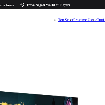
ame Arena
Trova Negozi
World of Players
Top Seller
Prossime Uscite
Tutti