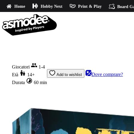
Home
Hobby Next
Print & Play
Board G
Home
DCeased – Gotham City Outbreak
Giocatori
1-4
Dove comprare?
Età
14+
Add to wishlist
Durata
60 min