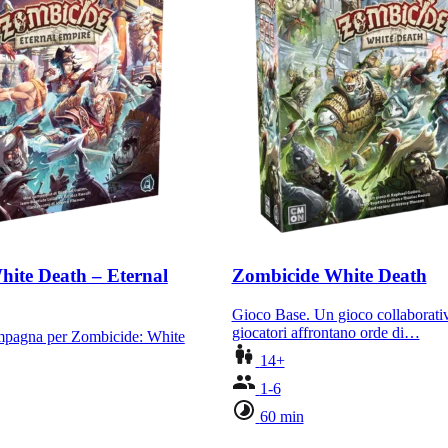
ite Death – Eternal
Zombicide White Death
Gioco Base. Un gioco collaborativ
giocatori affrontano orde di…
mpagna per Zombicide: White
14+
1-6
60 min