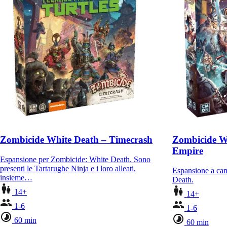
Zombicide White Death – Timecrash
Zombicide Wh
Empire
Espansione per Zombicide: White Death. Sono
presenti le Tartarughe Ninja e i loro alleati,
Espansione a ca
insieme…
Death.
14+
14+
1-6
1-6
60 min
60 min