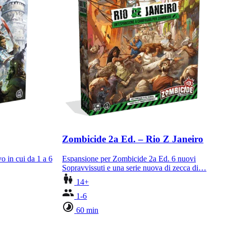
Zombicide 2a Ed. – Rio Z Janeiro
o in cui da 1 a 6
Espansione per Zombicide 2a Ed. 6 nuovi
Sopravvissuti e una serie nuova di zecca di…
14+
1-6
60 min