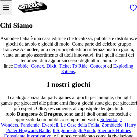
Chi Siamo
Asmodee Italia è una casa editrice che localizza, pubblica e distribuisce
giochi da tavolo e giochi di ruolo. Come parte del celebre gruppo
francese Asmodee, uno dei principali editori internazionali di giochi,
vanta un ampio assortimento di titoli innovativi, fra i quali alcuni dei
fenomeni di maggior successo degli ultimi anni: le
linee
Dobble
,
Cortex
,
Dixit
,
Ticket To Ride
,
Concept
ed
Exploding
Kittens
.
I nostri giochi
Il catalogo spazia dai party games ai giochi per famiglie, dai light
games per giocatori alle prime armi fino a giochi strategici per giocatori
più esperti. Oltre, ovviamente, al capostipite dei giochi di
ruolo
Dungeons & Dragons
, sono tanti i titoli ormai conosciuti e
apprezzati da un pubblico sempre più vasto:
Splendor
,
7
Wonders
,
Pandemic
,
Everdell
,
Le Case della Follia
,
Zombicide
,
Harry
Potter Hogwarts Battle
,
Il Signore degli Anelli
,
Sherlock Holmes
Consulente Investigativo
, e il gioco considerato come la rivelazione