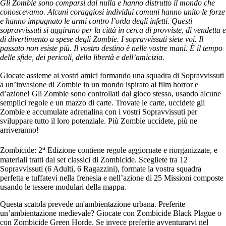
Gli Zombie sono comparsi dal nulla e hanno distrutto il mondo che
conoscevamo. Alcuni coraggiosi individui comuni hanno unito le forze
e hanno impugnato le armi contro l’orda degli infetti. Questi
sopravvissuti si aggirano per la città in cerca di provviste, di vendetta e
di divertimento a spese degli Zombie. I sopravvissuti siete voi. Il
passato non esiste più. Il vostro destino è nelle vostre mani. È il tempo
delle sfide, dei pericoli, della libertà e dell’amicizia.
Giocate assieme ai vostri amici formando una squadra di Sopravvissuti
a un’invasione di Zombie in un mondo ispirato ai film horror e
d’azione! Gli Zombie sono controllati dal gioco stesso, usando alcune
semplici regole e un mazzo di carte. Trovate le carte, uccidete gli
Zombie e accumulate adrenalina con i vostri Sopravvissuti per
sviluppare tutto il loro potenziale. Più Zombie uccidete, più ne
arriveranno!
a
Zombicide: 2
Edizione contiene regole aggiornate e riorganizzate, e
materiali tratti dai set classici di Zombicide. Scegliete tra 12
Sopravvissuti (6 Adulti, 6 Ragazzini), formate la vostra squadra
perfetta e tuffatevi nella frenesia e nell’azione di 25 Missioni composte
usando le tessere modulari della mappa.
Questa scatola prevede un'ambientazione urbana. Preferite
un’ambientazione medievale? Giocate con Zombicide Black Plague o
con Zombicide Green Horde. Se invece preferite avventurarvi nel