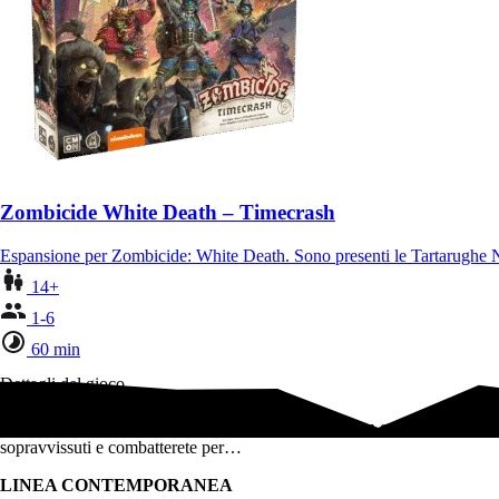
Zombicide White Death – Timecrash
Espansione per Zombicide: White Death. Sono presenti le Tartarughe Ni
14+
1-6
60 min
Dettagli del gioco
Un gioco cooperativo a scenari in cui controllerete un gruppo di
sopravvissuti e combatterete per…
LINEA CONTEMPORANEA