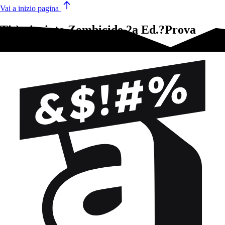
Vai a inizio pagina
Ti è piaciuto Zombicide 2a Ed.?Prova
questi!