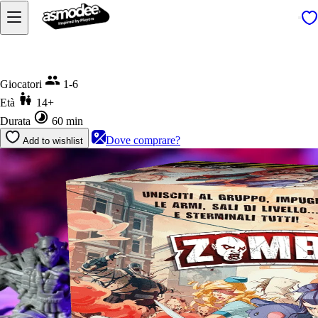
Home
Zombicide 2a Ed.
Giocatori
1-6
Età
14+
Durata
60 min
Dove comprare?
Add to wishlist