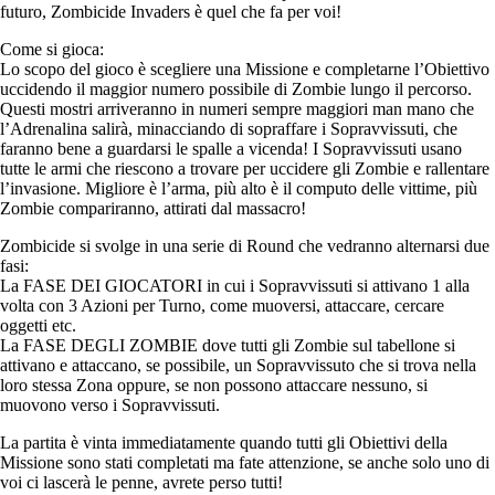
futuro, Zombicide Invaders è quel che fa per voi!
Come si gioca:
Lo scopo del gioco è scegliere una Missione e completarne l’Obiettivo
uccidendo il maggior numero possibile di Zombie lungo il percorso.
Questi mostri arriveranno in numeri sempre maggiori man mano che
l’Adrenalina salirà, minacciando di sopraffare i Sopravvissuti, che
faranno bene a guardarsi le spalle a vicenda! I Sopravvissuti usano
tutte le armi che riescono a trovare per uccidere gli Zombie e rallentare
l’invasione. Migliore è l’arma, più alto è il computo delle vittime, più
Zombie compariranno, attirati dal massacro!
Zombicide si svolge in una serie di Round che vedranno alternarsi due
fasi:
La FASE DEI GIOCATORI in cui i Sopravvissuti si attivano 1 alla
volta con 3 Azioni per Turno, come muoversi, attaccare, cercare
oggetti etc.
La FASE DEGLI ZOMBIE dove tutti gli Zombie sul tabellone si
attivano e attaccano, se possibile, un Sopravvissuto che si trova nella
loro stessa Zona oppure, se non possono attaccare nessuno, si
muovono verso i Sopravvissuti.
La partita è vinta immediatamente quando tutti gli Obiettivi della
Missione sono stati completati ma fate attenzione, se anche solo uno di
voi ci lascerà le penne, avrete perso tutti!