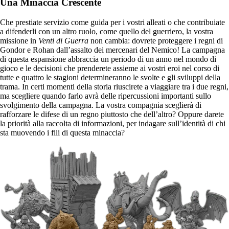
Una Minaccia Crescente
Che prestiate servizio come guida per i vostri alleati o che contribuiate
a difenderli con un altro ruolo, come quello del guerriero, la vostra
missione in
Venti di Guerra
non cambia: dovrete proteggere i regni di
Gondor e Rohan dall’assalto dei mercenari del Nemico! La campagna
di questa espansione abbraccia un periodo di un anno nel mondo di
gioco e le decisioni che prenderete assieme ai vostri eroi nel corso di
tutte e quattro le stagioni determineranno le svolte e gli sviluppi della
trama. In certi momenti della storia riuscirete a viaggiare tra i due regni,
ma scegliere quando farlo avrà delle ripercussioni importanti sullo
svolgimento della campagna. La vostra compagnia sceglierà di
rafforzare le difese di un regno piuttosto che dell’altro? Oppure darete
la priorità alla raccolta di informazioni, per indagare sull’identità di chi
sta muovendo i fili di questa minaccia?