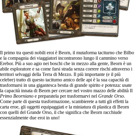
Il primo tra questi nobili eroi è Beorn, il mutaforma taciturno che Bilbo
e la compagnia dei viaggiatori incontrarono lungo il cammino verso
Erebor. Più a suo agio nei boschi che in mezzo alla gente, Beorn è un
abile esploratore e sa come farsi strada senza correre rischi attraverso i
territori selvaggi della Terra di Mezzo. Il più importante (e il più
celebre) tratto di questo taciturno amico delle api è la sua capacità di
trasformarsi in una gigantesca bestia di grande spirito e potenza: usate
la capacità innata di Beorn per cercare nel vostro mazzo delle abilità Il
Primo Beorniano
e preparatela per trasformarvi nel
Grande Orso
.
Come parte di questa trasformazione, scambierete a tutti gli effetti la
carta eroe, gli oggetti equipaggiati e la miniatura di plastica di Beorn
con quelli del Grande Orso, il che significa che Beorn racchiude
essenzialmente due eroi in uno!