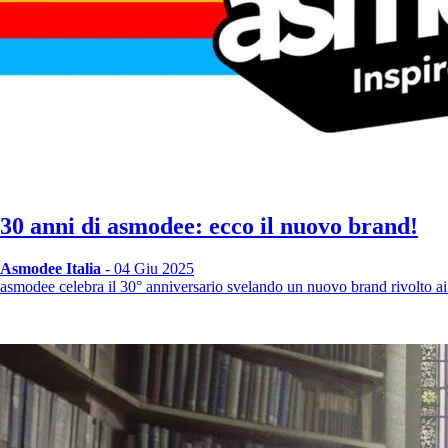
30 anni di asmodee: ecco il nuovo brand!
Asmodee Italia
- 04 Giu 2025
asmodee celebra il 30° anniversario svelando un nuovo brand rivolto ai