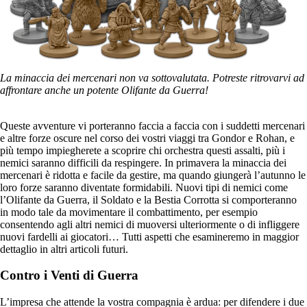
La minaccia dei mercenari non va sottovalutata. Potreste ritrovarvi ad
affrontare anche un potente Olifante da Guerra!
Queste avventure vi porteranno faccia a faccia con i suddetti mercenari
e altre forze oscure nel corso dei vostri viaggi tra Gondor e Rohan, e
più tempo impiegherete a scoprire chi orchestra questi assalti, più i
nemici saranno difficili da respingere. In primavera la minaccia dei
mercenari è ridotta e facile da gestire, ma quando giungerà l’autunno le
loro forze saranno diventate formidabili. Nuovi tipi di nemici come
l’Olifante da Guerra, il Soldato e la Bestia Corrotta si comporteranno
in modo tale da movimentare il combattimento, per esempio
consentendo agli altri nemici di muoversi ulteriormente o di infliggere
nuovi fardelli ai giocatori… Tutti aspetti che esamineremo in maggior
dettaglio in altri articoli futuri.
Contro i Venti di Guerra
L’impresa che attende la vostra compagnia è ardua: per difendere i due