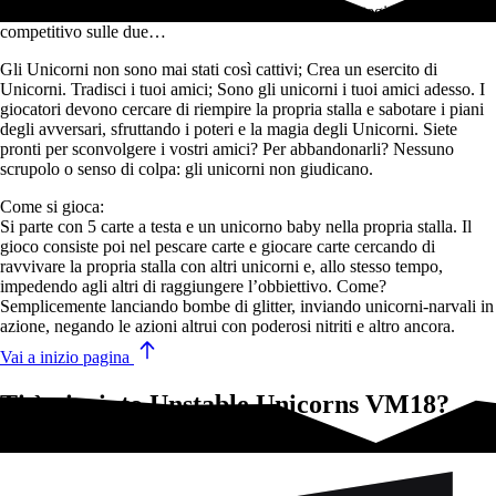
Una versione vieteta ai minori del gioco di carte strategico e altamente
competitivo sulle due…
Gli Unicorni non sono mai stati così cattivi; Crea un esercito di
Unicorni. Tradisci i tuoi amici; Sono gli unicorni i tuoi amici adesso. I
giocatori devono cercare di riempire la propria stalla e sabotare i piani
degli avversari, sfruttando i poteri e la magia degli Unicorni. Siete
pronti per sconvolgere i vostri amici? Per abbandonarli? Nessuno
scrupolo o senso di colpa: gli unicorni non giudicano.
Come si gioca:
Si parte con 5 carte a testa e un unicorno baby nella propria stalla. Il
gioco consiste poi nel pescare carte e giocare carte cercando di
ravvivare la propria stalla con altri unicorni e, allo stesso tempo,
impedendo agli altri di raggiungere l’obbiettivo. Come?
Semplicemente lanciando bombe di glitter, inviando unicorni-narvali in
azione, negando le azioni altrui con poderosi nitriti e altro ancora.
Vai a inizio pagina
Ti è piaciuto Unstable Unicorns VM18?
Prova questi!