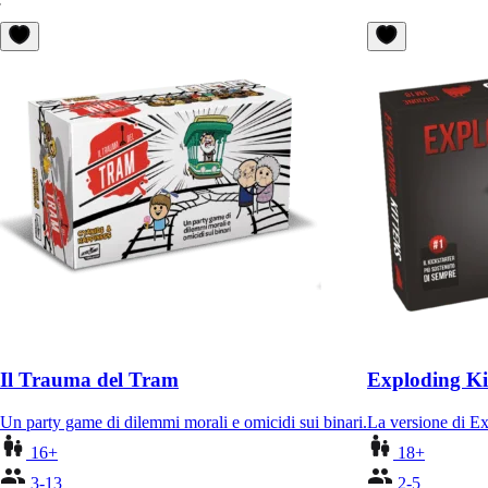
Il Trauma del Tram
Exploding K
Un party game di dilemmi morali e omicidi sui binari.
La versione di Ex
16+
18+
3-13
2-5