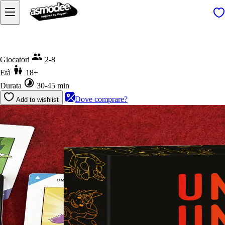
Home
Unstable Unicorns VM18
Giocatori
2-8
Età
18+
Durata
30-45 min
Dove comprare?
Add to wishlist