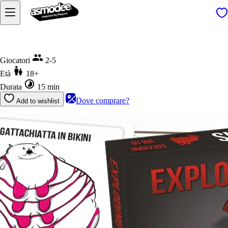
Home
Exploding Kittens VM18
Giocatori
2-5
Età
18+
Durata
15 min
Dove comprare?
Add to wishlist