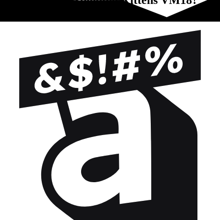
Ti è piaciuto Exploding Kittens VM18?
Prova questi!