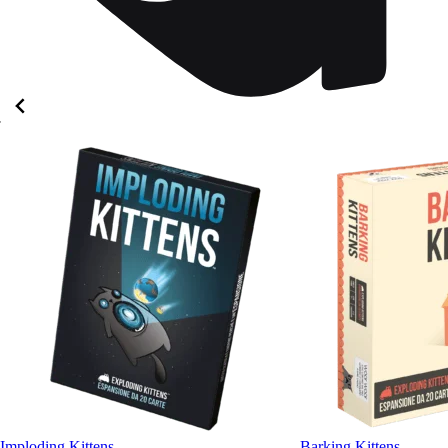
Imploding Kittens
Barking Kittens