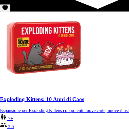
Exploding Kittens: 10 Anni di Caos
Espansione per Exploding Kittens con potenti nuove carte, nuove illust
7+
2-5