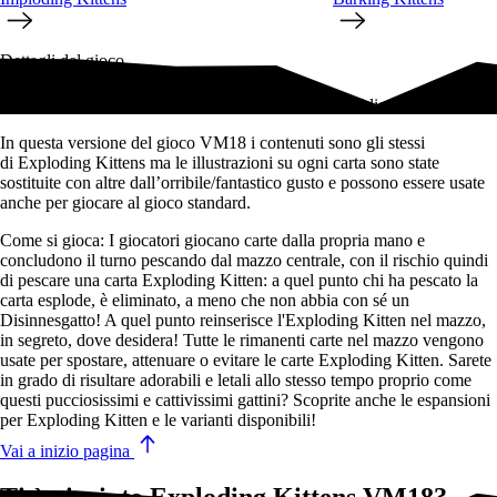
Dettagli del gioco
La versione di Exploding Kittens riservata a un pubblico adulto.
In questa versione del gioco VM18 i contenuti sono gli stessi
di Exploding Kittens ma le illustrazioni su ogni carta sono state
sostituite con altre dall’orribile/fantastico gusto e possono essere usate
anche per giocare al gioco standard.
Come si gioca: I giocatori giocano carte dalla propria mano e
concludono il turno pescando dal mazzo centrale, con il rischio quindi
di pescare una carta Exploding Kitten: a quel punto chi ha pescato la
carta esplode, è eliminato, a meno che non abbia con sé un
Disinnesgatto! A quel punto reinserisce l'Exploding Kitten nel mazzo,
in segreto, dove desidera! Tutte le rimanenti carte nel mazzo vengono
usate per spostare, attenuare o evitare le carte Exploding Kitten. Sarete
in grado di risultare adorabili e letali allo stesso tempo proprio come
questi pucciosissimi e cattivissimi gattini? Scoprite anche le espansioni
per Exploding Kitten e le varianti disponibili!
Vai a inizio pagina