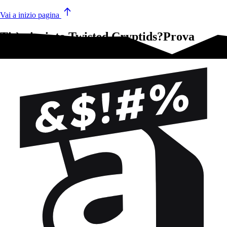
Vai a inizio pagina
Ti è piaciuto Twisted Cryptids?Prova
questi!