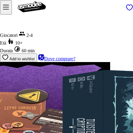
Home
Twisted Cryptids
Giocatori
2-4
Età
10+
Durata
60 min
Dove comprare?
Add to wishlist