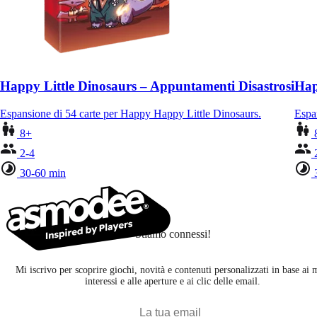
Happy Little Dinosaurs – Appuntamenti Disastrosi
Hap
Espansione di 54 carte per Happy Happy Little Dinosaurs.
Espan
8+
2-4
30-60 min
Stiamo connessi!
Mi iscrivo per scoprire giochi, novità e contenuti personalizzati in base ai 
interessi e alle aperture e ai clic delle email.