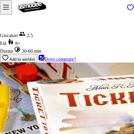
Home
Ticket to Ride
Giocatori
2-5
Età
8+
Durata
30-60 min
Dove comprare?
Add to wishlist