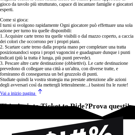
gioco da tavolo più strutturato, capace di incantare famiglie e giocatori
esperti.
Come si gioca:
I turni si svolgono rapidamente Ogni giocatore può effettuare una sola
azione per turno tra quelle disponibili:
1. Acquisire carte treno tra quelle visibili o dal mazzo coperto, a caccia
dei colori che occorrono per i propri piani.
2. Scartare carte treno dalla propria mano per completare una tratta
posizionandoci sopra i propri vagoncini e guadagnare dunque i punti
indicati (più la tratta è lunga, più punti prevede).
3. Pescare altre carte destinazione (obbiettivi). Le carte destinazione
prevedono di collegare una città a un'altra, con diverse tratte, e
forniranno di conseguenza un bel gruzzolo di punti.
Studiate quindi la vostra strategia ma prestate attenzione alle azioni
degli avversari così da mettergli letteralmente...i bastoni fra le ruote!
Vai a inizio pagina
Ti è piaciuto Ticket to Ride?Prova questi!