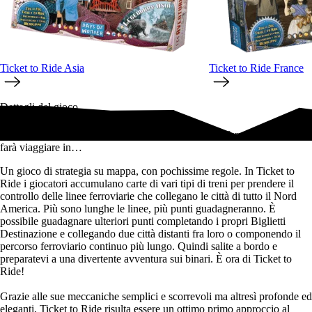
Ticket to Ride Asia
Ticket to Ride France
Dettagli del gioco
Ticket to Ride è il pluripremiato gioco di avventure ferroviarie che vi
farà viaggiare in…
Un gioco di strategia su mappa, con pochissime regole. In Ticket to
Ride i giocatori accumulano carte di vari tipi di treni per prendere il
controllo delle linee ferroviarie che collegano le città di tutto il Nord
America. Più sono lunghe le linee, più punti guadagneranno. È
possibile guadagnare ulteriori punti completando i propri Biglietti
Destinazione e collegando due città distanti fra loro o componendo il
percorso ferroviario continuo più lungo. Quindi salite a bordo e
preparatevi a una divertente avventura sui binari. È ora di Ticket to
Ride!
Grazie alle sue meccaniche semplici e scorrevoli ma altresì profonde ed
eleganti, Ticket to Ride risulta essere un ottimo primo approccio al