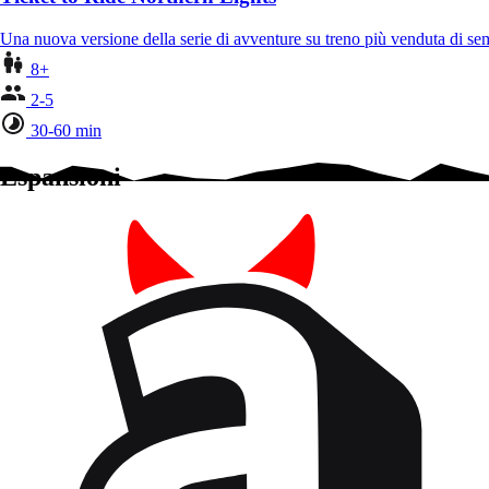
Una nuova versione della serie di avventure su treno più venduta di se
8+
2-5
30-60 min
Espansioni