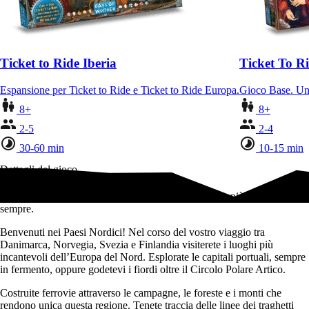
Ticket to Ride Iberia
Ticket To Ri
Espansione per Ticket to Ride e Ticket to Ride Europa.
Gioco Base. Una
8+
8+
2-5
2-4
30-60 min
10-15 min
Dettagli del gioco
Una nuova versione della serie di avventure su treno più venduta di
sempre.
Benvenuti nei Paesi Nordici! Nel corso del vostro viaggio tra
Danimarca, Norvegia, Svezia e Finlandia visiterete i luoghi più
incantevoli dell’Europa del Nord. Esplorate le capitali portuali, sempre
in fermento, oppure godetevi i fiordi oltre il Circolo Polare Artico.
Costruite ferrovie attraverso le campagne, le foreste e i monti che
rendono unica questa regione. Tenete traccia delle linee dei traghetti