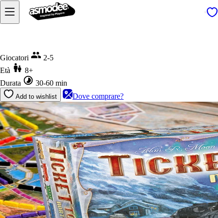
Home
Ticket to Ride Northern Lights
Giocatori
2-5
Età
8+
Durata
30-60 min
Dove comprare?
Add to wishlist