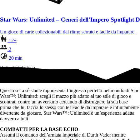
Star Wars: Unlimited – Ceneri dell’Impero Spotlight
Un gioco di carte collezionabili dal ritmo serrato e facile da imparare.
12+
2
20 min
Dettagli del gioco
Lanciati in un gioco dalle possibilità illimitate con Intro Battle: Hoth!
Questo set a sé stante rappresenta l’ingresso perfetto nel mondo di Star
Wars™: Unlimited: scegli il mazzo più adatto al tuo stile di gioco e
scontrati contro un avversario cercando di distruggere la sua base
prima che lui faccia lo stesso con te! Facile da imparare e infinitamente
divertente da giocare, Star Wars™: Unlimited è un’esperienza adatta
davvero a tutti!
COMBATTI PER LA BASE ECHO
Assumi il comando dell’armata imperiale di Darth Vader mentre