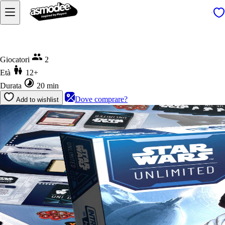
Home
Star Wars: Unlimited - Intro Battle Hoth
Giocatori
2
Età
12+
Durata
20 min
Dove comprare?
Add to wishlist