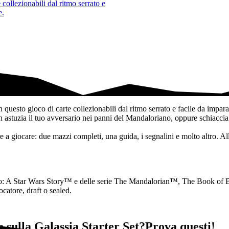
 collezionabili dal ritmo serrato e
e.
questo gioco di carte collezionabili dal ritmo serrato e facile da imparare
 in astuzia il tuo avversario nei panni del Mandaloriano, oppure schiacc
e a giocare: due mazzi completi, una guida, i segnalini e molto altro. All
olo: A Star Wars Story™ e delle serie The Mandalorian™, The Book of Bo
ocatore, draft o sealed.
 sulla Galassia Starter Set?Prova questi!