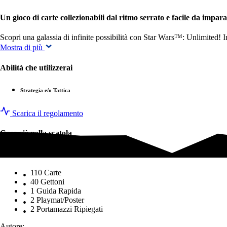
Un gioco di carte collezionabili dal ritmo serrato e facile da impara
Scopri una galassia di infinite possibilità con Star Wars™: Unlimited! I
Mostra di più
Abilità che utilizzerai
Strategia e/o Tattica
Scarica il regolamento
Cosa c'è nella scatola
Cosa c'è nella scatola
110 Carte
40 Gettoni
1 Guida Rapida
2 Playmat/Poster
2 Portamazzi Ripiegati
Autore: