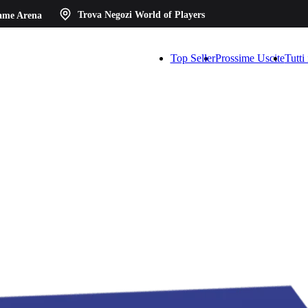
ame Arena
Trova Negozi
World of Players
Top Seller
Prossime Uscite
Tutti