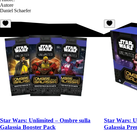
Autore
Daniel Schaefer
Star Wars: Unlimited – Ombre sulla
Star Wars: U
Galassia Booster Pack
Galassia Pre