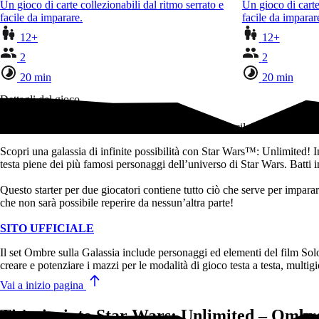
Un gioco di carte collezionabili dal ritmo serrato e
Un gioco di carte
facile da imparare.
facile da imparar
12+
12+
2
2
20 min
20 min
Dettagli del gioco
Un gioco di carte collezionabili dal ritmo serrato e facile da imparare.
Scopri una galassia di infinite possibilità con Star Wars™: Unlimited! In 
testa piene dei più famosi personaggi dell’universo di Star Wars. Batti
Questo starter per due giocatori contiene tutto ciò che serve per imparar
che non sarà possibile reperire da nessun’altra parte!
SITO UFFICIALE
Il set Ombre sulla Galassia include personaggi ed elementi del film S
creare e potenziare i mazzi per le modalità di gioco testa a testa, multigi
Vai a inizio pagina
Ti è piaciuto Star Wars: Unlimited – Ombre