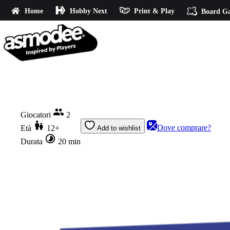
Home
Hobby Next
Print & Play
Board G
Home
Star Wars: Unlimited - Ombre sulla Galassia Starter Set
Giocatori
2
Dove comprare?
Età
12+
Add to wishlist
Durata
20 min