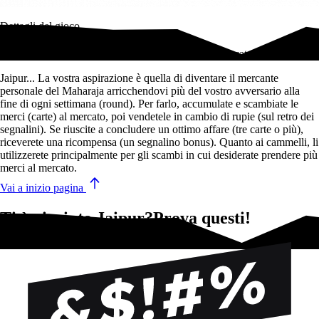
Dettagli del gioco
Un gioco di carte immediato e strategico per due giocatori.
Jaipur... La vostra aspirazione è quella di diventare il mercante
personale del Maharaja arricchendovi più del vostro avversario alla
fine di ogni settimana (round). Per farlo, accumulate e scambiate le
merci (carte) al mercato, poi vendetele in cambio di rupie (sul retro dei
segnalini). Se riuscite a concludere un ottimo affare (tre carte o più),
riceverete una ricompensa (un segnalino bonus). Quanto ai cammelli, li
utilizzerete principalmente per gli scambi in cui desiderate prendere più
merci al mercato.
Vai a inizio pagina
Ti è piaciuto Jaipur?Prova questi!