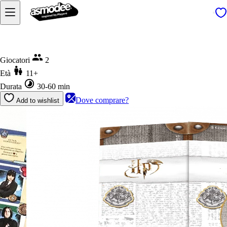
Home
Harry Potter: Hogwarts Battle - Difesa Contro le Arti Oscure
Giocatori
2
Età
11+
Durata
30-60 min
Dove comprare?
Add to wishlist