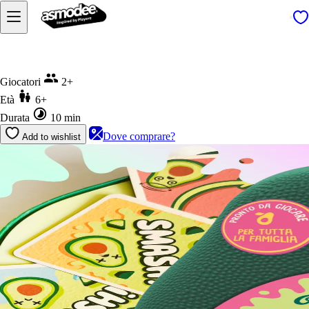
Home
Avocado Smash
Giocatori
2+
Età
6+
Durata
10 min
Dove comprare?
Add to wishlist