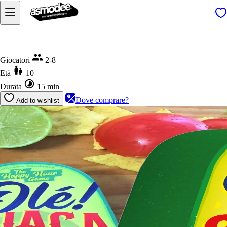
Home
Olé! Guacamole
Giocatori
2-8
Età
10+
Durata
15 min
Dove comprare?
Add to wishlist