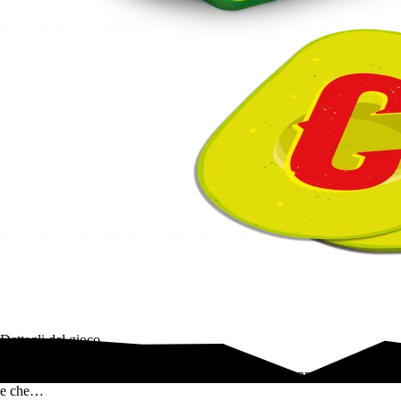
Dettagli del gioco
Un party game di parole che può essere spiegato in appena 10 secondi
e che…