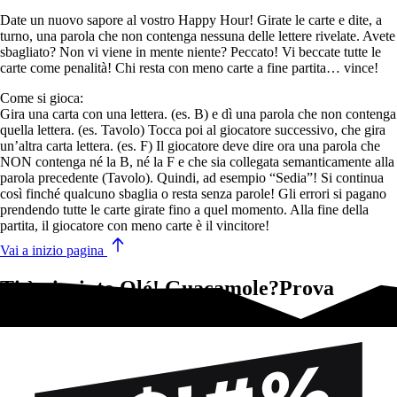
Date un nuovo sapore al vostro Happy Hour! Girate le carte e dite, a
turno, una parola che non contenga nessuna delle lettere rivelate. Avete
sbagliato? Non vi viene in mente niente? Peccato! Vi beccate tutte le
carte come penalità! Chi resta con meno carte a fine partita… vince!
Come si gioca:
Gira una carta con una lettera. (es. B) e dì una parola che non contenga
quella lettera. (es. Tavolo) Tocca poi al giocatore successivo, che gira
un’altra carta lettera. (es. F) Il giocatore deve dire ora una parola che
NON contenga né la B, né la F e che sia collegata semanticamente alla
parola precedente (Tavolo). Quindi, ad esempio “Sedia”! Si continua
così finché qualcuno sbaglia o resta senza parole! Gli errori si pagano
prendendo tutte le carte girate fino a quel momento. Alla fine della
partita, il giocatore con meno carte è il vincitore!
Vai a inizio pagina
Ti è piaciuto Olé! Guacamole?Prova
questi!