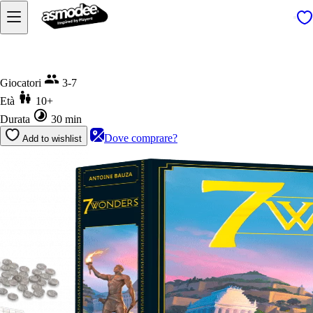
Home
7 Wonders
Giocatori
3-7
Età
10+
Durata
30 min
Dove comprare?
Add to wishlist