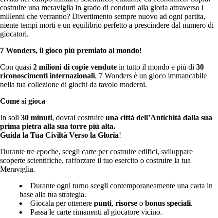
costruire una meraviglia in grado di condurti alla gloria attraverso i
millenni che verranno? Divertimento sempre nuovo ad ogni partita,
niente tempi morti e un equilibrio perfetto a prescindere dal numero di
giocatori.
7 Wonders, il gioco più premiato al mondo!
Con quasi
2 milioni di copie vendute
in tutto il mondo e più di
30
riconoscimenti internazionali
, 7 Wonders è un gioco immancabile
nella tua collezione di giochi da tavolo moderni.
Come si gioca
In soli
30 minuti
, dovrai costruire
una città dell’Antichità dalla sua
prima pietra alla sua torre più alta.
Guida la Tua Civiltà Verso la Gloria
!
Durante tre epoche, scegli carte per costruire edifici, sviluppare
scoperte scientifiche, rafforzare il tuo esercito o costruire la tua
Meraviglia.
Durante ogni turno scegli contemporaneamente una carta in
base alla tua strategia.
Giocala per ottenere
punti
,
risorse
o
bonus speciali
.
Passa le carte rimanenti al giocatore vicino.