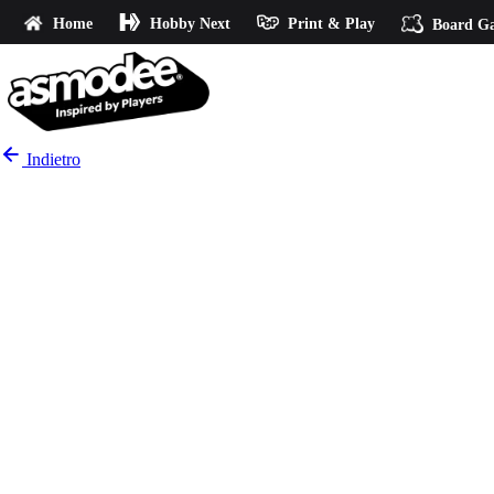
Home
Hobby Next
Print & Play
Board G
Indietro