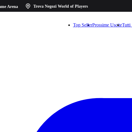
ame Arena
Trova Negozi
World of Players
Top Seller
Prossime Uscite
Tutti