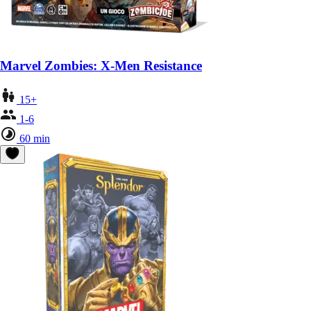
Marvel Zombies: X-Men Resistance
15+
1-6
60 min