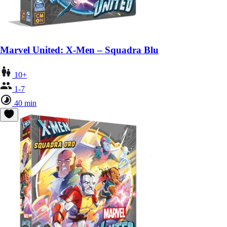
Marvel United: X-Men – Squadra Blu
10+
1-7
40 min