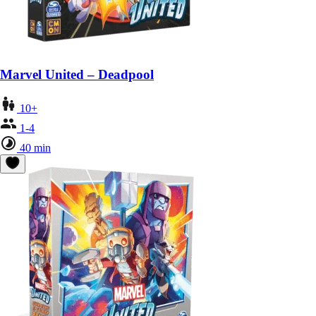
Marvel United – Deadpool
10+
1-4
40 min