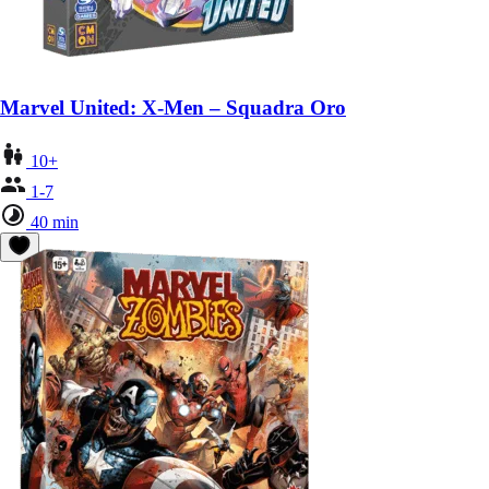
Marvel United: X-Men – Squadra Oro
10+
1-7
40 min