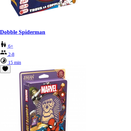
Dobble Spiderman
6+
2-8
15 min