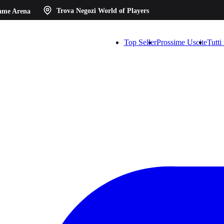
ame Arena
Trova Negozi
World of Players
Top Seller
Prossime Uscite
Tutti