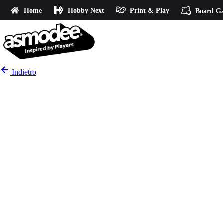
Home
Hobby Next
Print & Play
Board G
Indietro