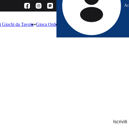
Ac
 i Giochi da Tavolo
Gioca Online
Dove Comprare
Contatti
Altro
Iscriviti