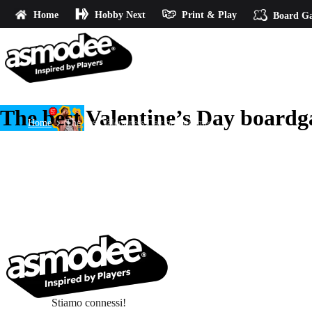
Home
Hobby Next
Print & Play
Board G
The best Valentine’s Day board
Home
The best Valentine’s Day boardgames ?
Stiamo connessi!