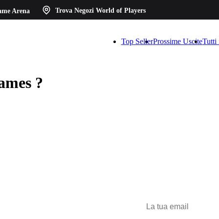
ame Arena
Trova Negozi
World of Players
Top Seller
Prossime Uscite
Tutti
games ?