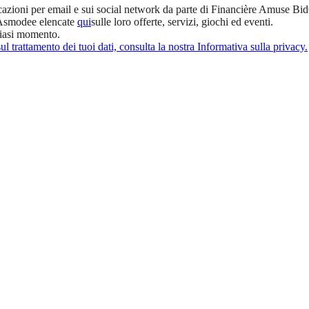
cazioni per email e sui social network da parte di Financière Amuse Bi
 Asmodee elencate
qui
sulle loro offerte, servizi, giochi ed eventi.
siasi momento.
l trattamento dei tuoi dati, consulta la nostra Informativa sulla privacy.