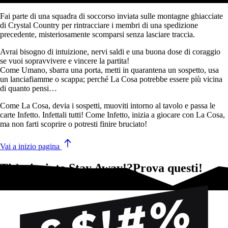
Fai parte di una squadra di soccorso inviata sulle montagne ghiacciate
di Crystal Country per rintracciare i membri di una spedizione
precedente, misteriosamente scomparsi senza lasciare traccia.
Avrai bisogno di intuizione, nervi saldi e una buona dose di coraggio
se vuoi sopravvivere e vincere la partita!
Come Umano, sbarra una porta, metti in quarantena un sospetto, usa
un lanciafiamme o scappa; perché La Cosa potrebbe essere più vicina
di quanto pensi…
Come La Cosa, devia i sospetti, muoviti intorno al tavolo e passa le
carte Infetto. Infettali tutti! Come Infetto, inizia a giocare con La Cosa,
ma non farti scoprire o potresti finire bruciato!
Vai a inizio pagina
Ti è piaciuto Stay Away!?Prova questi!