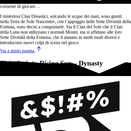
Espansione per Rising Sun che introduce nel gioco due nuovi Clan e
consente di giocare…
I misteriosi Clan Dinastici, solcando le acque dei mari, sono giunti
nella Terra de Sole Nascentee, con l’appoggio delle Sette Divinità della
Fortuna, sono decisi a conquistarle. Sia il Clan del Sole che il Clan
della Luna non utilizzano i normali Mostri, ma si affidano alle loro
Sette Divinità della Fortuna, che li aiutano in molti modi diversi e
introducono nuovi colpi di scena nel gioco.
Vai a inizio pagina
Ti è piaciuto Rising Sun – Dynasty
Invasion?Prova questi!