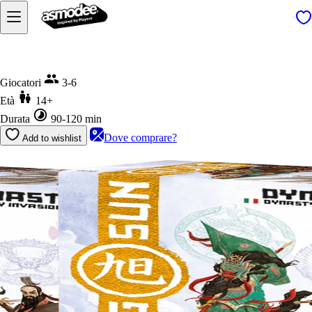
Home
Rising Sun - Dynasty Invasion
Giocatori
3-6
Età
14+
Durata
90-120 min
Dove comprare?
Add to wishlist