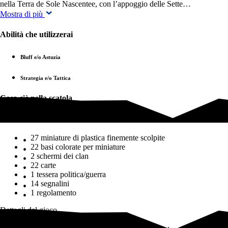
nella Terra de Sole Nascentee, con l’appoggio delle Sette…
Mostra di più
Abilità che utilizzerai
Bluff e/o Astuzia
Strategia e/o Tattica
Cosa c'è nella scatola
Cosa c'è nella scatola
27 miniature di plastica finemente scolpite
22 basi colorate per miniature
2 schermi dei clan
22 carte
1 tessera politica/guerra
14 segnalini
1 regolamento
Dettagli del gioco