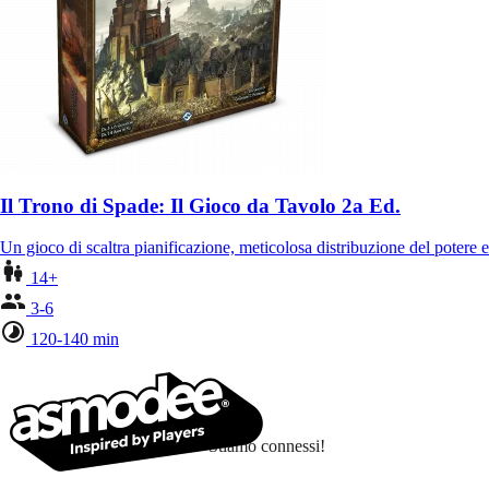
Il Trono di Spade: Il Gioco da Tavolo 2a Ed.
Un gioco di scaltra pianificazione, meticolosa distribuzione del potere
14+
3-6
120-140 min
Stiamo connessi!