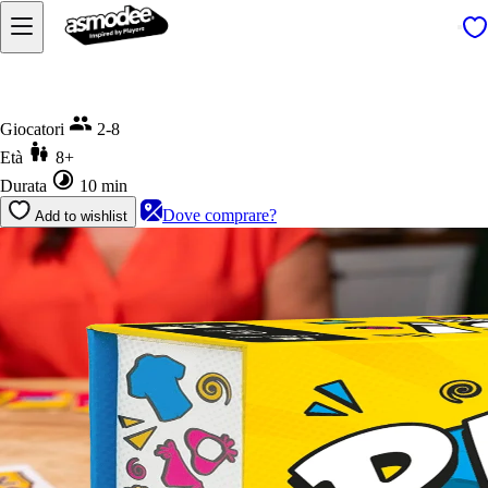
Home
Piles!
Giocatori
2-8
Età
8+
Durata
10 min
Dove comprare?
Add to wishlist