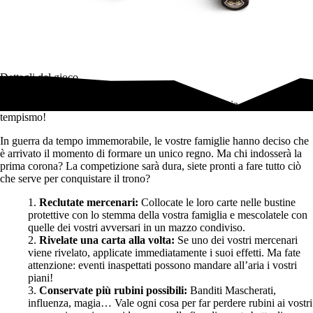
Dettagli del gioco
Un gioco con meccaniche uniche che combina astuzia, tradimento e
tempismo!
In guerra da tempo immemorabile, le vostre famiglie hanno deciso che
è arrivato il momento di formare un unico regno. Ma chi indosserà la
prima corona? La competizione sarà dura, siete pronti a fare tutto ciò
che serve per conquistare il trono?
Reclutate mercenari:
Collocate le loro carte nelle bustine
protettive con lo stemma della vostra famiglia e mescolatele con
quelle dei vostri avversari in un mazzo condiviso.
Rivelate una carta alla volta:
Se uno dei vostri mercenari
viene rivelato, applicate immediatamente i suoi effetti. Ma fate
attenzione: eventi inaspettati possono mandare all’aria i vostri
piani!
Conservate più rubini possibili:
Banditi Mascherati,
influenza, magia… Vale ogni cosa per far perdere rubini ai vostri