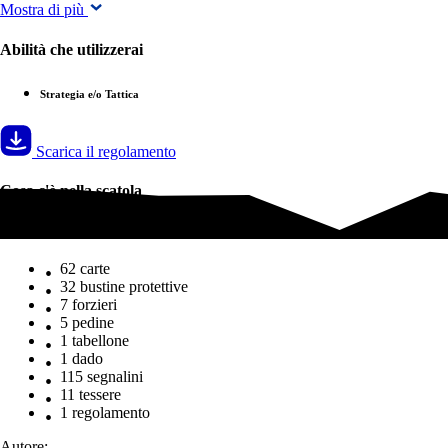
Mostra di più
Abilità che utilizzerai
Strategia e/o Tattica
Scarica il regolamento
Cosa c'è nella scatola
Cosa c'è nella scatola
62 carte
32 bustine protettive
7 forzieri
5 pedine
1 tabellone
1 dado
115 segnalini
11 tessere
1 regolamento
Autore: