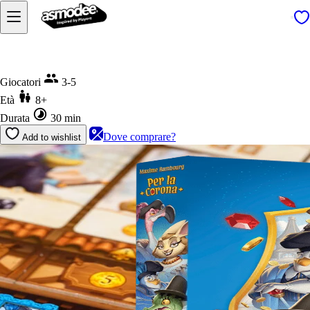
Home
Per la Corona
Giocatori
3-5
Età
8+
Durata
30 min
Dove comprare?
Add to wishlist