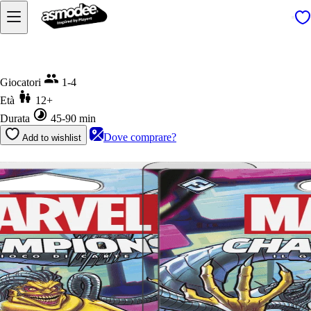
Home
Marvel Champions LCG - Mojo Mania
Giocatori
1-4
Età
12+
Durata
45-90 min
Dove comprare?
Add to wishlist