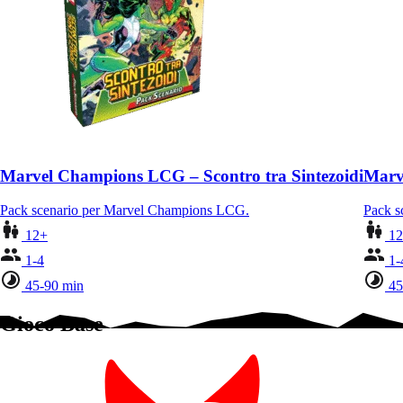
Marvel Champions LCG – Scontro tra Sintezoidi
Marv
Pack scenario per Marvel Champions LCG.
Pack s
12+
1
1-4
1-
45-90 min
45
Gioco Base