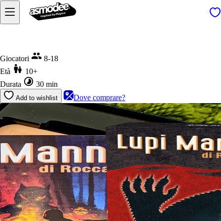
Home
Lupi Mannari di Roccascura
Giocatori
8-18
Età
10+
Durata
30 min
Dove comprare?
Add to wishlist