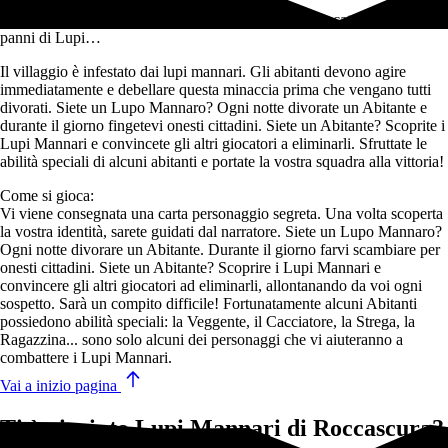
In questo divertente Party Game a ruoli nascosti i giocatori vestiranno i
panni di Lupi…
Il villaggio è infestato dai lupi mannari. Gli abitanti devono agire
immediatamente e debellare questa minaccia prima che vengano tutti
divorati. Siete un Lupo Mannaro? Ogni notte divorate un Abitante e
durante il giorno fingetevi onesti cittadini. Siete un Abitante? Scoprite i
Lupi Mannari e convincete gli altri giocatori a eliminarli. Sfruttate le
abilità speciali di alcuni abitanti e portate la vostra squadra alla vittoria!
Come si gioca:
Vi viene consegnata una carta personaggio segreta. Una volta scoperta
la vostra identità, sarete guidati dal narratore. Siete un Lupo Mannaro?
Ogni notte divorare un Abitante. Durante il giorno farvi scambiare per
onesti cittadini. Siete un Abitante? Scoprire i Lupi Mannari e
convincere gli altri giocatori ad eliminarli, allontanando da voi ogni
sospetto. Sarà un compito difficile! Fortunatamente alcuni Abitanti
possiedono abilità speciali: la Veggente, il Cacciatore, la Strega, la
Ragazzina... sono solo alcuni dei personaggi che vi aiuteranno a
combattere i Lupi Mannari.
Vai a inizio pagina
Ti è piaciuto Lupi Mannari di Roccascura?