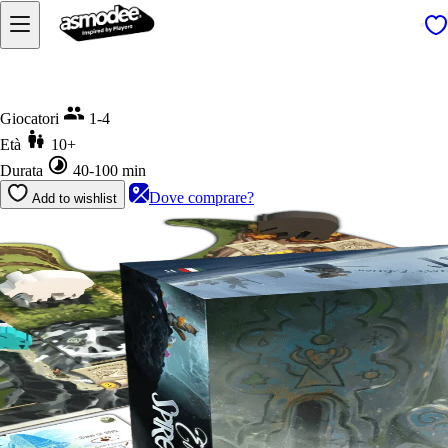
Home
Everdell - Spirecrest
Giocatori
1-4
Età
10+
Durata
40-100 min
Dove comprare?
Add to wishlist