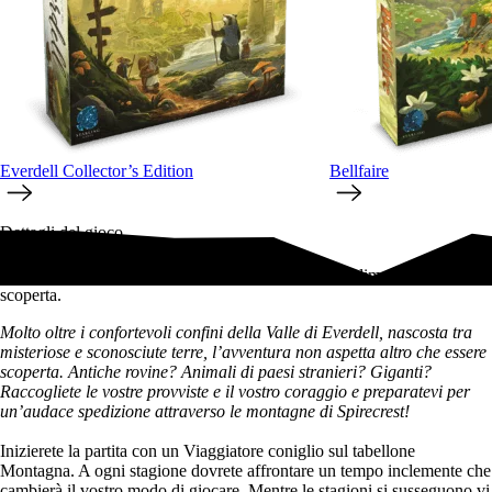
Everdell Collector’s Edition
Bellfaire
Dettagli del gioco
Espansione per Everdell: introduce la variabile del clima e le carte
scoperta.
Molto oltre i confortevoli confini della Valle di Everdell, nascosta tra
misteriose e sconosciute terre, l’avventura non aspetta altro che essere
scoperta. Antiche rovine? Animali di paesi stranieri? Giganti?
Raccogliete le vostre provviste e il vostro coraggio e preparatevi per
un’audace spedizione attraverso le montagne di Spirecrest!
Inizierete la partita con un Viaggiatore coniglio sul tabellone
Montagna. A ogni stagione dovrete affrontare un tempo inclemente che
cambierà il vostro modo di giocare. Mentre le stagioni si susseguono vi