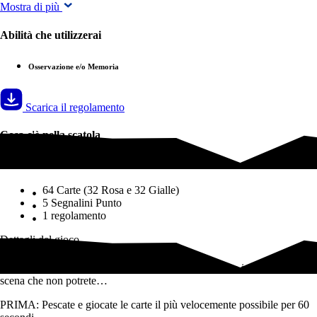
Mostra di più
Abilità che utilizzerai
Osservazione e/o Memoria
Scarica il regolamento
Cosa c'è nella scatola
Cosa c'è nella scatola
64 Carte (32 Rosa e 32 Gialle)
5 Segnalini Punto
1 regolamento
Dettagli del gioco
Un gioco di carte pericolosamente semplice… con un infido colpo di
scena che non potrete…
PRIMA: Pescate e giocate le carte il più velocemente possibile per 60