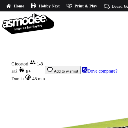
Home
Hobby Next
Print & Play
Board G
Home
Challengers!
Giocatori
1-8
Dove comprare?
Età
8+
Add to wishlist
Durata
45 min