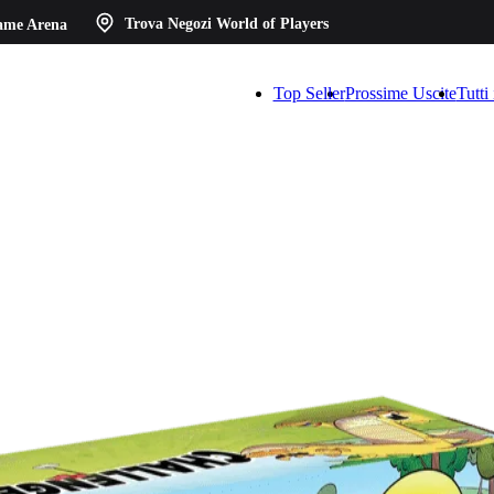
ame Arena
Trova Negozi
World of Players
Top Seller
Prossime Uscite
Tutti