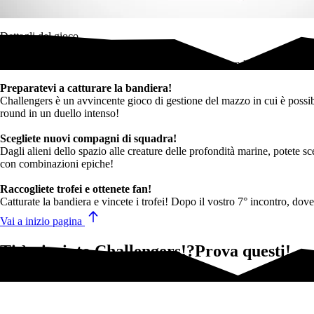
Dettagli del gioco
Costruite la vostra squadra perfetta! Vincete il più grande torneo di ru
Preparatevi a catturare la bandiera!
Challengers è un avvincente gioco di gestione del mazzo in cui è possi
round in un duello intenso!
Scegliete nuovi compagni di squadra!
Dagli alieni dello spazio alle creature delle profondità marine, potete sc
con combinazioni epiche!
Raccogliete trofei e ottenete fan!
Catturate la bandiera e vincete i trofei! Dopo il vostro 7° incontro, dov
Vai a inizio pagina
Ti è piaciuto Challengers!?Prova questi!