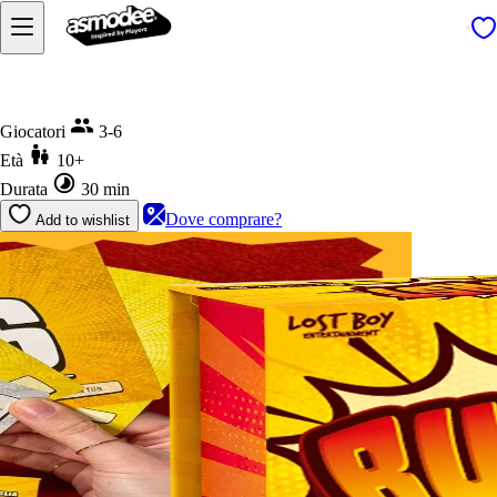
Home
Burst
Giocatori
3-6
Età
10+
Durata
30 min
Dove comprare?
Add to wishlist