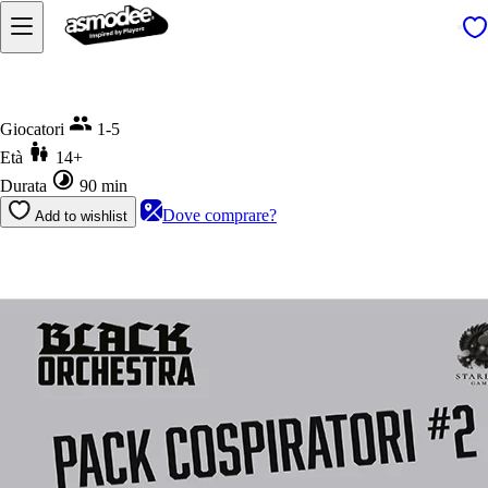
Home
Black Orchestra - Pack Cospiratori #2
Giocatori
1-5
Età
14+
Durata
90 min
Dove comprare?
Add to wishlist