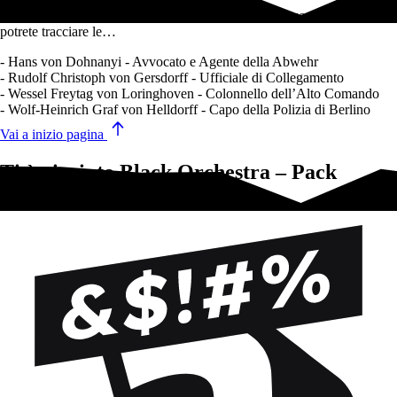
Include 4 nuovi cospiratori e un Registro dei Trofei, con il quale
potrete tracciare le…
- Hans von Dohnanyi - Avvocato e Agente della Abwehr
- Rudolf Christoph von Gersdorff - Ufficiale di Collegamento
- Wessel Freytag von Loringhoven - Colonnello dell’Alto Comando
- Wolf-Heinrich Graf von Helldorff - Capo della Polizia di Berlino
Vai a inizio pagina
Ti è piaciuto Black Orchestra – Pack
Cospiratori #2?Prova questi!