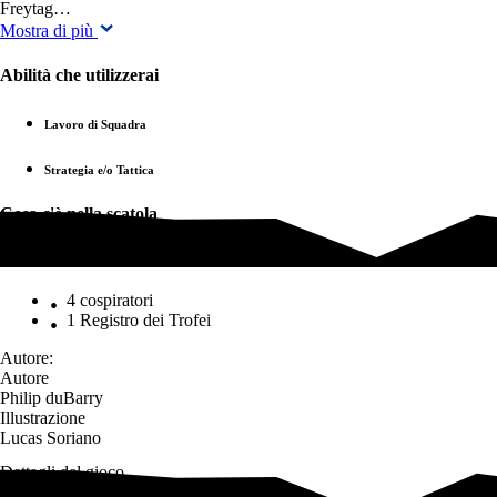
Freytag…
Mostra di più
Abilità che utilizzerai
Lavoro di Squadra
Strategia e/o Tattica
Cosa c'è nella scatola
Cosa c'è nella scatola
4 cospiratori
1 Registro dei Trofei
Autore:
Autore
Philip duBarry
Illustrazione
Lucas Soriano
Dettagli del gioco