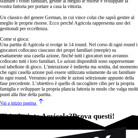
sfamare i vostri familiari, gestite al meglio le risorse e sviluppate la
vostra fattoria per portare a casa la vittoria.
Un classico del genere German, in cui vince colui che saprà gestire al
meglio le proprie risorse. Ecco perché Agricola rappresenta uno dei
gestionali per eccellenza.
Come si gioca:
Una partita di Agricola si svolge in 14 round. Nel corso di ogni round i
giocatori collocano ciascuno dei propri familiari (meeple) su
esattamente una casella azione, finché tutti i giocatori non avranno
collocato tutti i loro familiari. Le azioni disponibili sono rappresentate
sul tabellone di gioco. L'interazione è indiretta ma sentita, dal momento
che ogni casella azione può essere utilizzata solamente da un familiare
in ogni round. Verranno poi svolte le azioni selezionate appunto della
fase precedente. L’obiettivo è quello di raccogliere cibo per la propria
famiglia e sviluppare la propria plancia fattoria in modo che valga molti
punti alla fine della partita.
Vai a inizio pagina
Ti è piaciuto Agricola?Prova questi!