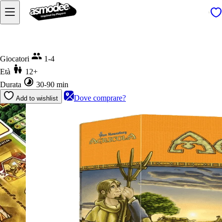
Home
Agricola
Giocatori
1-4
Età
12+
Durata
30-90 min
Dove comprare?
Add to wishlist