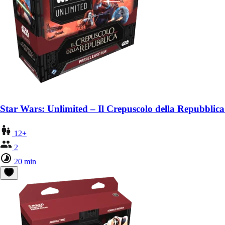
Star Wars: Unlimited – Il Crepuscolo della Repubblica
12+
2
20 min