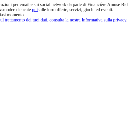
cazioni per email e sui social network da parte di Financière Amuse Bi
 Asmodee elencate
qui
sulle loro offerte, servizi, giochi ed eventi.
siasi momento.
l trattamento dei tuoi dati, consulta la nostra Informativa sulla privacy.