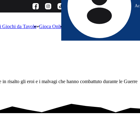
Ac
 i Giochi da Tavolo
Gioca Online
Dove Comprare
Contatti
Altro
e in risalto gli eroi e i malvagi che hanno combattuto durante le Guerre