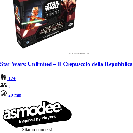
Star Wars: Unlimited – Il Crepuscolo della Repubblica 
12+
2
20 min
Stiamo connessi!