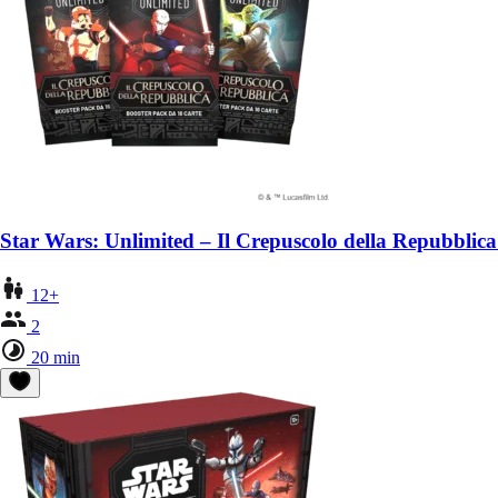
Star Wars: Unlimited – Il Crepuscolo della Repubblic
12+
2
20 min