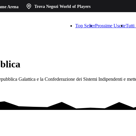
ame Arena
Trova Negozi
World of Players
Top Seller
Prossime Uscite
Tutti
blica
 Repubblica Galattica e la Confederazione dei Sistemi Indipendenti e mett