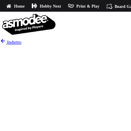
Home
Hobby Next
Print & Play
Board G
Indietro