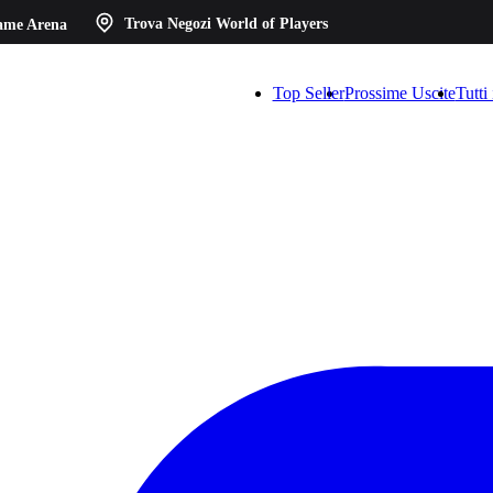
ame Arena
Trova Negozi
World of Players
Top Seller
Prossime Uscite
Tutti