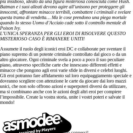
più insidioso, ideato da una figura misteriosa conosciuta come Hush.
Batman e i suoi alleati devono agire all’unisono per proteggere gli
innocenti, affrontare minacce terribili, combattere i criminali e svelare
questa trama di vendetta… Ma le cose prendono una piega mortale
quando lo stesso Uomo d’Acciaio cade sotto il controllo mentale di
Poison Ivy.
L’UNICA SPERANZA PER GLI EROI DI RISOLVERE QUESTO
MISTERIOSO CASO È RIMANERE UNITI!
Assumete il ruolo degli iconici eroi DC e collaborate per sventare il
piano supremo di un potente criminale controllato dal gioco o da un
altro giocatore. Ogni criminale svela a poco a poco il suo peculiare
piano, attraverso specifiche carte che innescano differenti effetti e
minacce che pongono agli eroi varie sfide in diversi e celebri luoghi.
Gli eroi potranno fare affidamento sul loro equipaggiamento speciale e
dovranno scegliere con attenzione le carte da giocare dai loro mazzi
unici, che non solo offrono azioni e superpoteri diversi da utilizzare,
ma si combinano anche con le azioni degli altri eroi per compiere
l’impossibile. Create la vostra storia, unite i vostri poteri e salvate il
mondo!
Stiamo connessi!