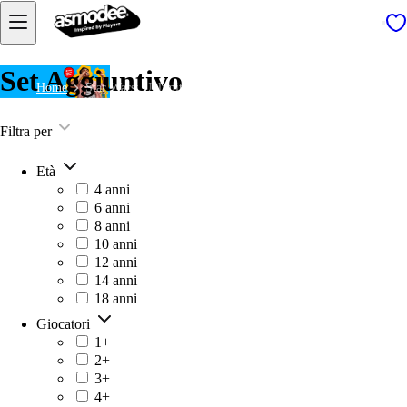
Set Aggiuntivo
Home
Star Wars: Unlimited – Mondi di Origine
Filtra per
Età
4 anni
6 anni
8 anni
10 anni
12 anni
14 anni
18 anni
Giocatori
1+
2+
3+
4+